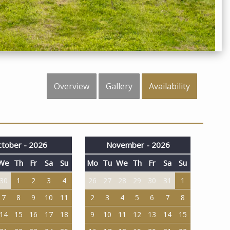
Overview
Gallery
Availability
tober - 2026
November - 2026
We
Th
Fr
Sa
Su
Mo
Tu
We
Th
Fr
Sa
Su
30
1
2
3
4
26
27
28
29
30
31
1
7
8
9
10
11
2
3
4
5
6
7
8
14
15
16
17
18
9
10
11
12
13
14
15