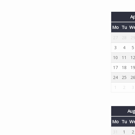
Ap
Mo
Tu
W
27
28
2
3
4
5
10
11
1
17
18
1
24
25
2
1
2
3
Aug
Mo
Tu
W
31
1
2