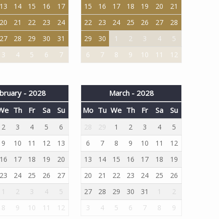
13
14
15
16
17
15
16
17
18
19
20
21
20
21
22
23
24
22
23
24
25
26
27
28
27
28
29
30
31
29
30
1
2
3
4
5
3
4
5
6
7
6
7
8
9
10
11
12
bruary - 2028
March - 2028
We
Th
Fr
Sa
Su
Mo
Tu
We
Th
Fr
Sa
Su
2
3
4
5
6
28
29
1
2
3
4
5
9
10
11
12
13
6
7
8
9
10
11
12
16
17
18
19
20
13
14
15
16
17
18
19
23
24
25
26
27
20
21
22
23
24
25
26
1
2
3
4
5
27
28
29
30
31
1
2
8
9
10
11
12
3
4
5
6
7
8
9