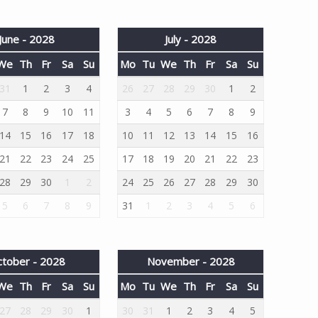
June - 2028
July - 2028
We
Th
Fr
Sa
Su
Mo
Tu
We
Th
Fr
Sa
Su
31
1
2
3
4
26
27
28
29
30
1
2
7
8
9
10
11
3
4
5
6
7
8
9
14
15
16
17
18
10
11
12
13
14
15
16
21
22
23
24
25
17
18
19
20
21
22
23
28
29
30
1
2
24
25
26
27
28
29
30
5
6
7
8
9
31
1
2
3
4
5
6
tober - 2028
November - 2028
We
Th
Fr
Sa
Su
Mo
Tu
We
Th
Fr
Sa
Su
27
28
29
30
1
30
31
1
2
3
4
5