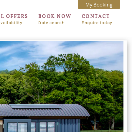
My Booking
AL OFFERS
BOOK NOW
CONTACT
vailability
Date search
Enquire today