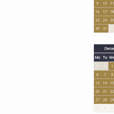
9
10
1
16
17
1
23
24
2
30
31
1
Dece
Mo
Tu
W
29
30
1
6
7
8
13
14
1
20
21
2
27
28
2
3
4
5