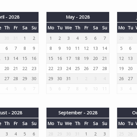
ril - 2028
May - 2028
e
Th
Fr
Sa
Su
Mo
Tu
We
Th
Fr
Sa
Su
Mo
Tu
9
30
31
1
2
1
2
3
4
5
6
7
29
30
6
7
8
9
8
9
10
11
12
13
14
5
6
2
13
14
15
16
15
16
17
18
19
20
21
12
13
9
20
21
22
23
22
23
24
25
26
27
28
19
20
6
27
28
29
30
29
30
31
1
2
3
4
26
27
4
5
6
7
5
6
7
8
9
10
11
3
4
ust - 2028
September - 2028
Oc
e
Th
Fr
Sa
Su
Mo
Tu
We
Th
Fr
Sa
Su
Mo
Tu
3
4
5
6
28
29
30
31
1
2
3
25
26