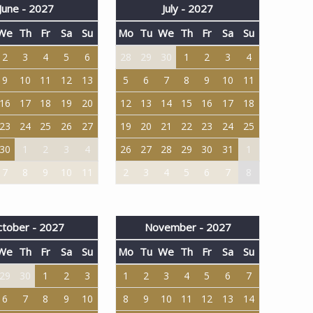
June - 2027
July - 2027
We
Th
Fr
Sa
Su
Mo
Tu
We
Th
Fr
Sa
Su
2
3
4
5
6
28
29
30
1
2
3
4
9
10
11
12
13
5
6
7
8
9
10
11
16
17
18
19
20
12
13
14
15
16
17
18
23
24
25
26
27
19
20
21
22
23
24
25
30
1
2
3
4
26
27
28
29
30
31
1
7
8
9
10
11
2
3
4
5
6
7
8
tober - 2027
November - 2027
We
Th
Fr
Sa
Su
Mo
Tu
We
Th
Fr
Sa
Su
29
30
1
2
3
1
2
3
4
5
6
7
6
7
8
9
10
8
9
10
11
12
13
14