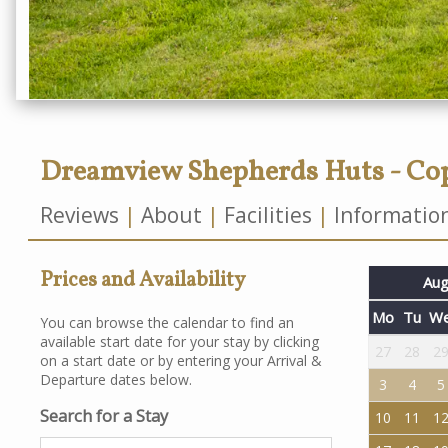
Dreamview Shepherds Huts - Co
Reviews
About
Facilities
Informatio
Prices and Availability
Aug
Mo
Tu
W
You can browse the calendar to find an
available start date for your stay by clicking
27
28
2
on a start date or by entering your Arrival &
Departure dates below.
3
4
5
Search for a Stay
10
11
1