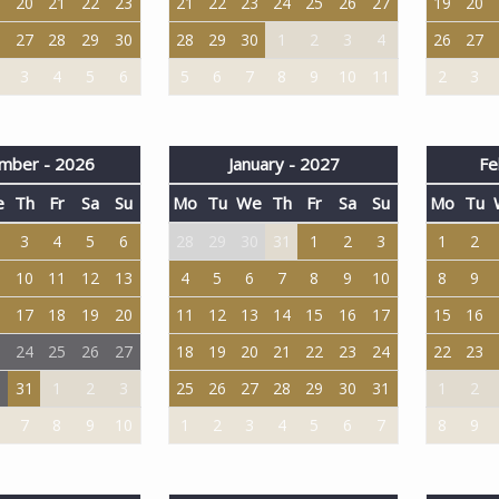
9
20
21
22
23
21
22
23
24
25
26
27
19
20
6
27
28
29
30
28
29
30
1
2
3
4
26
27
3
4
5
6
5
6
7
8
9
10
11
2
3
mber - 2026
January - 2027
Fe
e
Th
Fr
Sa
Su
Mo
Tu
We
Th
Fr
Sa
Su
Mo
Tu
3
4
5
6
28
29
30
31
1
2
3
1
2
10
11
12
13
4
5
6
7
8
9
10
8
9
6
17
18
19
20
11
12
13
14
15
16
17
15
16
3
24
25
26
27
18
19
20
21
22
23
24
22
23
0
31
1
2
3
25
26
27
28
29
30
31
1
2
7
8
9
10
1
2
3
4
5
6
7
8
9