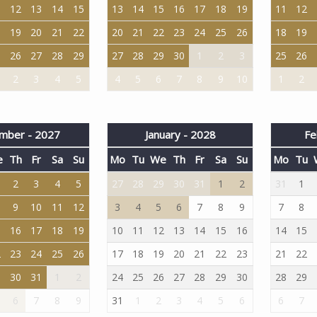
1
12
13
14
15
13
14
15
16
17
18
19
11
12
8
19
20
21
22
20
21
22
23
24
25
26
18
19
5
26
27
28
29
27
28
29
30
1
2
3
25
26
2
3
4
5
4
5
6
7
8
9
10
1
2
mber - 2027
January - 2028
Fe
e
Th
Fr
Sa
Su
Mo
Tu
We
Th
Fr
Sa
Su
Mo
Tu
2
3
4
5
27
28
29
30
31
1
2
31
1
9
10
11
12
3
4
5
6
7
8
9
7
8
5
16
17
18
19
10
11
12
13
14
15
16
14
15
2
23
24
25
26
17
18
19
20
21
22
23
21
22
9
30
31
1
2
24
25
26
27
28
29
30
28
29
6
7
8
9
31
1
2
3
4
5
6
6
7