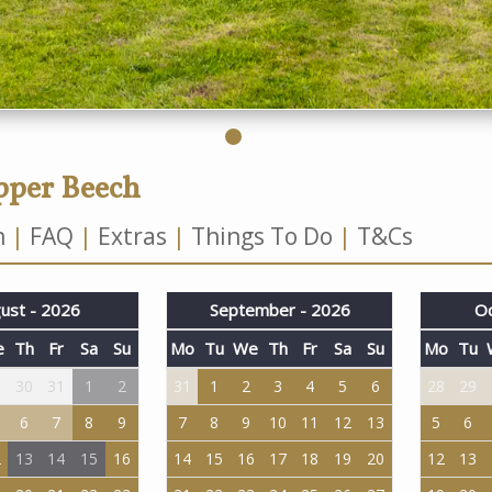
pper Beech
n
FAQ
Extras
Things To Do
T&Cs
ust - 2026
September - 2026
Oc
e
Th
Fr
Sa
Su
Mo
Tu
We
Th
Fr
Sa
Su
Mo
Tu
9
30
31
1
2
31
1
2
3
4
5
6
28
29
6
7
8
9
7
8
9
10
11
12
13
5
6
2
13
14
15
16
14
15
16
17
18
19
20
12
13