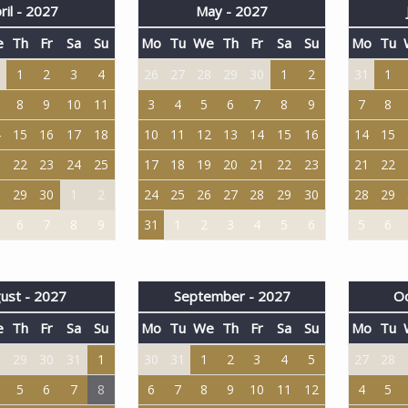
ril - 2027
May - 2027
e
Th
Fr
Sa
Su
Mo
Tu
We
Th
Fr
Sa
Su
Mo
Tu
1
1
2
3
4
26
27
28
29
30
1
2
31
1
8
9
10
11
3
4
5
6
7
8
9
7
8
4
15
16
17
18
10
11
12
13
14
15
16
14
15
1
22
23
24
25
17
18
19
20
21
22
23
21
22
8
29
30
1
2
24
25
26
27
28
29
30
28
29
6
7
8
9
31
1
2
3
4
5
6
5
6
ust - 2027
September - 2027
Oc
e
Th
Fr
Sa
Su
Mo
Tu
We
Th
Fr
Sa
Su
Mo
Tu
8
29
30
31
1
30
31
1
2
3
4
5
27
28
5
6
7
8
6
7
8
9
10
11
12
4
5