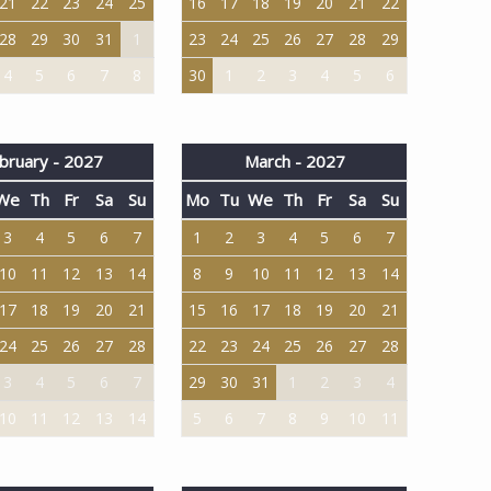
21
22
23
24
25
16
17
18
19
20
21
22
28
29
30
31
1
23
24
25
26
27
28
29
4
5
6
7
8
30
1
2
3
4
5
6
bruary - 2027
March - 2027
We
Th
Fr
Sa
Su
Mo
Tu
We
Th
Fr
Sa
Su
3
4
5
6
7
1
2
3
4
5
6
7
10
11
12
13
14
8
9
10
11
12
13
14
17
18
19
20
21
15
16
17
18
19
20
21
24
25
26
27
28
22
23
24
25
26
27
28
3
4
5
6
7
29
30
31
1
2
3
4
10
11
12
13
14
5
6
7
8
9
10
11