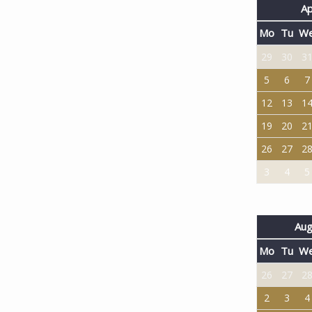
Ap
Mo
Tu
W
29
30
3
5
6
7
12
13
1
19
20
2
26
27
2
3
4
5
Aug
Mo
Tu
W
26
27
2
2
3
4