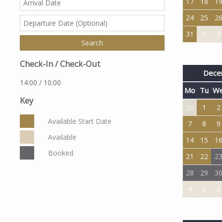
17
18
1
24
25
2
31
1
2
Check-In / Check-Out
Dece
14:00 / 10:00
Mo
Tu
W
Key
30
1
2
Available Start Date
7
8
9
Available
14
15
1
Booked
21
22
2
28
29
3
4
5
6